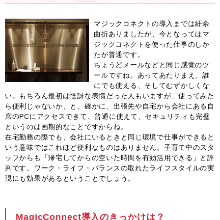
マジックコネクトの導入までは紆余
曲折ありましたが、今となってはマ
ジックコネクトを使った仕事のしか
たが普通です。
ちょうどメールなどと同じ感覚のツ
ールですね。あってあたりまえ、誰
にでも使える、そしてむずかしくな
い。もちろん最初は怪訝な表情だった人もいますが、使ってみた
ら便利じゃないか、と。確かに、出張先や自宅から会社にある自
席のPCにアクセスできて、普通に使えて、セキュリティも完璧
というのは画期的なことですからね。
在宅勤務の際でも、会社にいるときと同じ環境で仕事ができると
いう意味ではこれほど便利なものはありません。子育て中のスタ
ッフからも「帰宅してからの空いた時間を有効活用できる」と評
判です。ワーク・ライフ・バランスの取れたライフスタイルの実
現にも効果があるということでしょう。
MagicConnect導入のきっかけは？