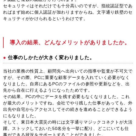
セキュリティはそれだけでも十分高いのですが、指紋認証型であ
ればまず始めに個人認証が加わりますからね。文字通り鉄壁のセ
キュリティがかけられるというわけです。
導入の結果、どんなメリットがありましたか。
仕事のしかたが大きく変わりました。
当社の業務の性質上、顧問先へ出向いての指導や監査が不可欠で
すが、その際、PCに重要な顧客データを入れていく必要がなく
なりました。自席にあるPCのファイルの参照や更新などを、出
先から自在に行えるようになったためです。
その結果、PCの中にデータを残す必要もなくなりました。これ
が最大のメリットですね。会社でやり残した仕事があっても、外
出先や自宅からアクセスしてその続きを進めることができるよう
にもなりました。
そして、東日本大震災の時には文字通りマジックコネクトが大活
躍。ストックしておいた50名分を一挙に配り、どこにいても仕
事ができる状況をサポートすることができました。