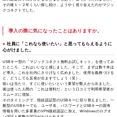
その後１～２年くらい探し続け、ようやく巡り会えたのがマジッ
クコネクトでした。
導入の際に気になったことはありますか。
社員に「これなら使いたい」と思ってもらえるように
心がけました。
USBキー型の「マジックコネクト無料お試しキット」を使ってみ
たところ、これはいいなと感じました。そこで、まずは数十本ほ
ど導入。これを社内にさりげなく広めました。使用を義務づける
と、どうしても反発が出ますでしょう（笑）。
狙いは当たり、すぐに使いたいという要望が数人から出ました。
後は使った人間の「これは便利だ」という口コミで利用希望者が
スムーズに増加。
そのタイミングで、指紋認証型のUSBキーに切り替えました。一
般型のUSBキーでも、ユーザ名、パスワードとUSBキーの固有
情報を用いた多要素のVPN接続認証に加え、Windowsのログオ
ン認証と複数の認証がかけられます。