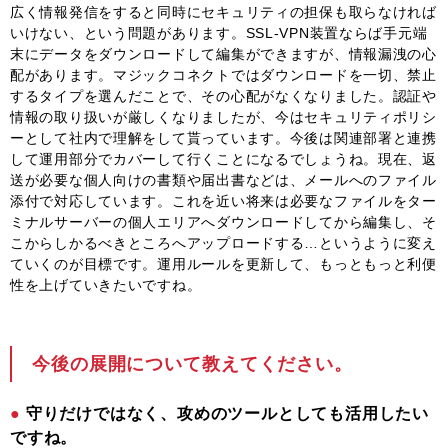
広く情報発信をすると同時にセキュリティの担保も取らなければ
いけない、という問題があります。SSL-VPN装置ならば手元端
末にデータをダウンロードして編集ができますが、情報漏洩の心
配があります。マジックコネクトではダウンロードを一切、禁止
するタイプを選んだことで、その心配がなくなりました。認証や
情報の取り扱いが厳しくなりましたが、今はセキュリティポリシ
ーとして社内で理解をして貰っています。今後は関連部署と連携
して運用部分でカバーして行くことになるでしょうね。現在、返
送が必要な個人向けの書類や届出書などは、メールへのファイル
添付で対応しています。これを近い将来は必要なファイルをター
ミナルサーバーの個人エリアへダウンロードしてから編集し、そ
こからしかるべきところへアップロードする…というように変え
ていくのが目標です。運用ルールを更新して、もっともっと利便
性を上げていきたいですね。
今後の展開について教えてください。
守りだけではなく、攻めのツールとしても活用したい
ですね。