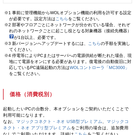
※1 事前に管理機能からWOLオプション機能の利用を許可する設定
が必要です。設定方法は
こちら
をご覧ください。
※2 部署やフロアごとにネットワークが分かれている場合、それぞ
れのネットワークごとに起こし役となる対象機器（接続先機器）
が1台以上、必要です。
※3 新バージョンへアップデートするには、
こちら
の手順を実施し
てください。
※4 停電等によりPCまたはサーバへの電源供給が断たれた場合、現
地にて電源をオンにする必要があります。復電後の自動復旧に対
応しているPC遠隔起動の方法は
WOLコントローラ「MC3000」
をご覧ください。
価格（消費税別）
起動したいPCの台数分、本オプションをご契約いただくことで
利用可能になります。
なお、
マジックコネクト・ネオ USB型プレミアム
、
マジックコ
ネクト・ネオ アプリ型プレミアム
をご利用の場合は、追加費用
なしでご利用いただけます。詳細は
こちら
をご覧ください。