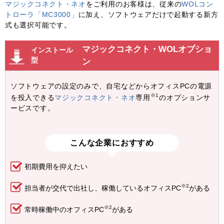
マジックコネクト・ネオ
をご利用のお客様は、従来の
WOLコン
トローラ「MC3000」
に加え、ソフトウェアだけで起動する新方
式も選択可能です。
マジックコネクト・WOLオプショ
インストール
型
ン
ソフトウェアの設定のみで、自宅などからオフィスPCの電源
※1
を投入できる
マジックコネクト・ネオ
専用
のオプションサ
ービスです。
こんな企業におすすめ
初期費用を抑えたい
※2
担当者が交代で出社し、稼働しているオフィスPC
がある
※2
常時稼働中のオフィスPC
がある