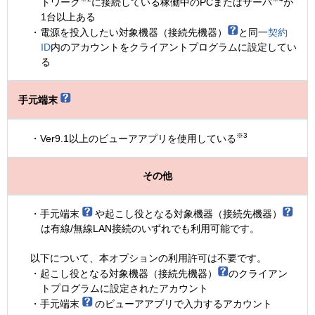
トワーク
に接続している稼働中のPCまたはサーバ
が
1台以上ある
電源を投入したい対象機器（接続先機器）
と同一
契約
ID
内のアカウントをクライアントプログラムに設定してい
る
手元端末
※3
Ver9.1以上のビューアアプリを使用している
その他
手元端末
や起こし役となる対象機器（接続先機器）
は有線/無線LAN接続のいずれでも利用可能です。
以下について、本オプションの利用許可は不要です。
起こし役となる対象機器（接続先機器）
のクライアン
トプログラムに設定されたアカウント
手元端末
のビューアアプリで入力するアカウント