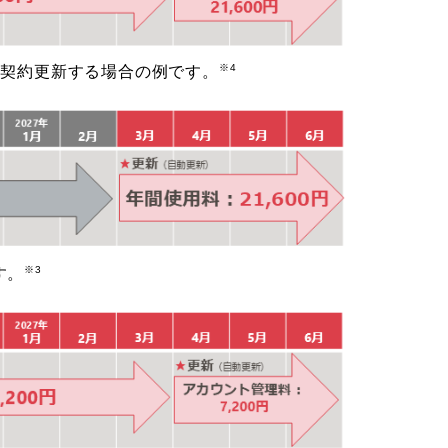
※4
を契約更新する場合の例です。
※3
す。