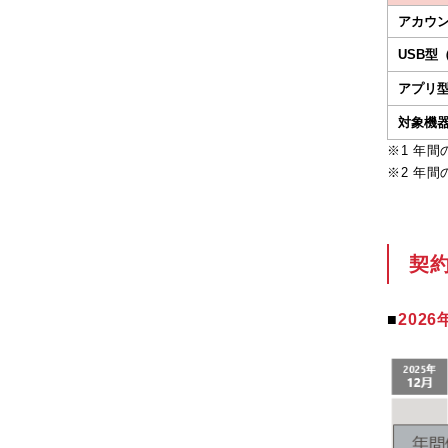
アカウ
USB型
アプリ
対象機
※1 年間
※2 年間
契
■
2026