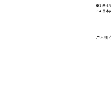
※3 基
※4 基
ご不明