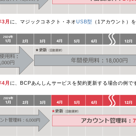
年3月
に、マジックコネクト・ネオ
USB型
（1アカウント）
年4月
に、BCPあんしんサービスを契約更新する場合の例で