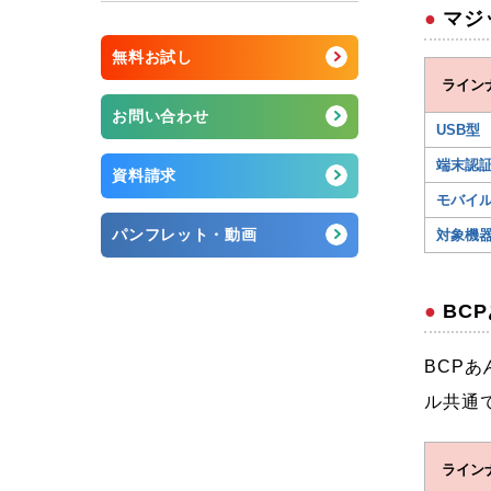
マジ
無料お試し
ライン
お問い合わせ
USB型
端末認
資料請求
モバイ
パンフレット・動画
対象機
BC
BCP
ル共通
ライン