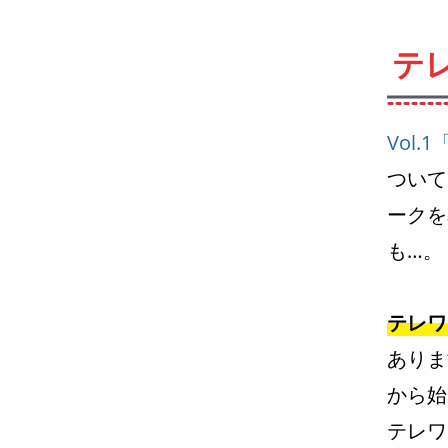
テ
Vol
ついて
ークを
も…。
テレワ
ありま
から始
テレワ