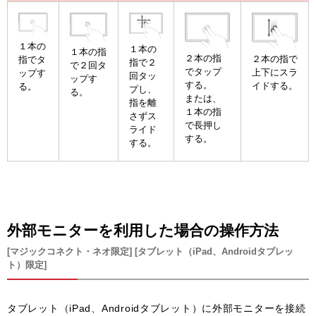
１本の
１本の
１本の指
２本の指
２本の指で
指でタ
指で２
で２回タ
でタップ
上下にスラ
ップす
回タッ
ップす
する。
イドする。
る。
プし、
る。
または、
指を離
１本の指
さずス
で長押し
ライド
する。
する。
外部モニターを利用した場合の操作方法
[マジックコネクト・ネオ限定] [タブレット（iPad、Androidタブレッ
ト）限定]
タブレット（iPad、Androidタブレット）に外部モニターを接続