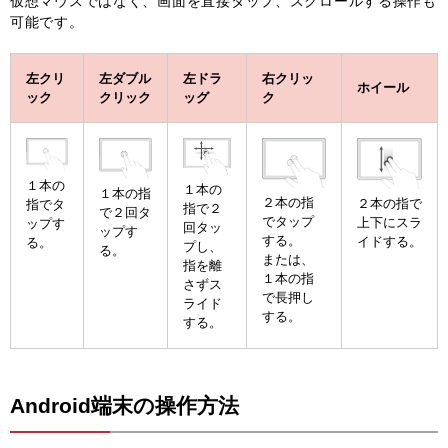
仮想マウスではなく、画面を直接タップ、スクロールする操作も
可能です。
左クリ
左ダブル
左ドラ
右クリッ
ホイール
ック
クリック
ッグ
ク
１本の
１本の
１本の指
２本の指
２本の指で
指でタ
指で２
で２回タ
でタップ
上下にスラ
ップす
回タッ
ップす
する。
イドする。
る。
プし、
る。
または、
指を離
１本の指
さずス
で長押し
ライド
する。
する。
Android端末の操作方法