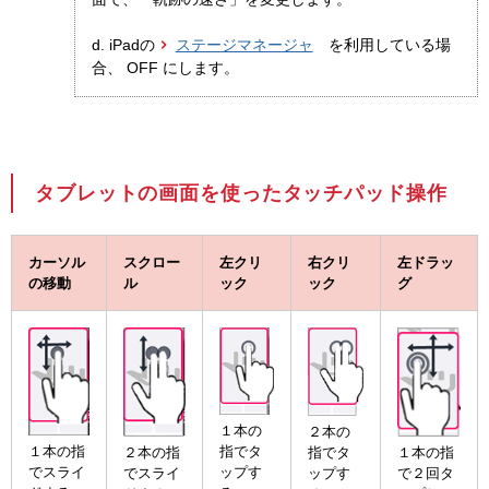
d. iPadの
ステージマネージャ
を利用している場
合、 OFF にします。
タブレットの画面を使ったタッチパッド操作
カーソル
スクロー
左クリ
右クリ
左ドラッ
の移動
ル
ック
ック
グ
１本の
２本の
１本の指
指でタ
指でタ
１本の指
２本の指
でスライ
ップす
ップす
で２回タ
でスライ