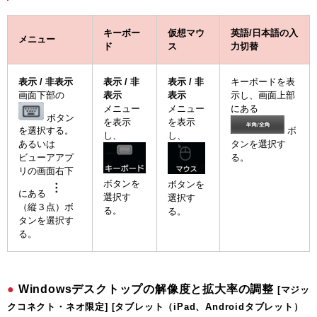
キーボー
仮想マウ
英語/日本語の入
メニュー
ド
ス
力切替
表示 / 非表示
表示 / 非
表示 / 非
キーボードを表
画面下部の
表示
表示
示し、画面上部
メニュー
メニュー
にある
ボタン
を表示
を表示
ボ
を選択する。
し、
し、
タンを選択す
あるいは
る。
ビューアアプ
リの画面右下
ボタンを
ボタンを
にある
選択す
選択す
（縦３点）ボ
る。
る。
タンを選択す
る。
Windowsデスクトップの解像度と拡大率の調整
[マジッ
クコネクト・ネオ限定] [タブレット（iPad、Androidタブレット）