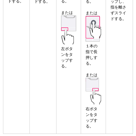
ドする。
る。
る。
ップし、
ドする。
指を離さ
または
または
ずスライ
ドする。
１本の
左ボタ
指で長
ンをタ
押しす
ップす
る。
る。
または
右ボタ
ンをタ
ップす
る。