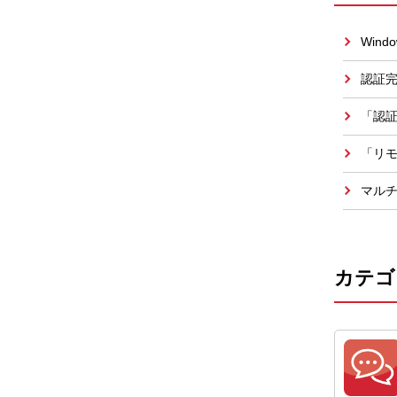
Win
認証
「認証
「リ
マル
カテゴ